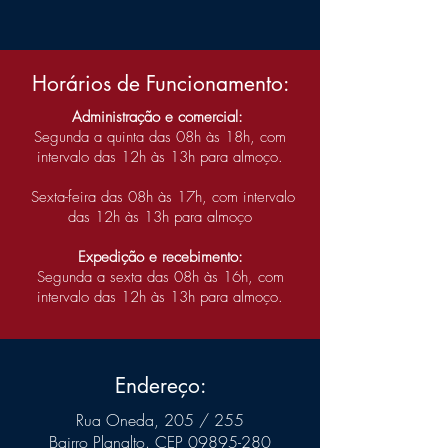
Horários de Funcionamento:
Administração e comercial:
Segunda a quinta das 08h às 18h, com
intervalo das 12h às 13h para almoço.
Sexta-feira das 08h às 17h, com intervalo
das 12h às 13h para almoço
Expedição e recebimento:
Segunda a sexta das 08h às 16h, com
intervalo das 12h às 13h para almoço.
Endereço:
Rua Oneda, 205 / 255
Bairro Planalto. CEP
09895-280