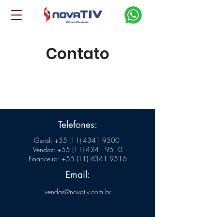
Contato
Ligue ou deixe sua mensagem.
Retornaremos o mais rápido possível.
Telefones:
Geral:
+55 (11) 4341 9500
Vendas:
+55 (11) 4341 9510
Financeiro:
+55 (11) 4341 9516
Email:
vendas@novativ.com.br